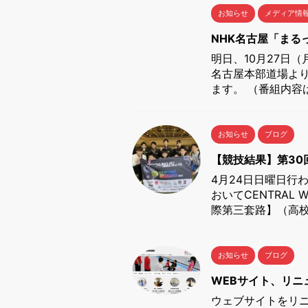
お知らせ
メディア情
NHK名古屋「まる
明日、10月27日（
名古屋本部道場よ
ます。 （番組内容は
お知らせ
ブログ
【競技結果】第30
4月24日日曜日行
おいてCENTRA
際第三套路】（高校
お知らせ
ブログ
WEBサイト、リニ
ウェブサイトをリニ