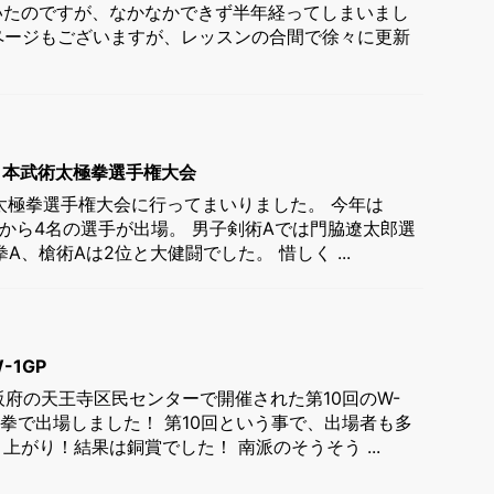
いたのですが、なかなかできず半年経ってしまいまし
中のページもございますが、レッスンの合間で徐々に更新
全日本武術太極拳選手権大会
太極拳選手権大会に行ってまいりました。 今年は
SHUから4名の選手が出場。 男子剣術Aでは門脇遼太郎選
A、槍術Aは2位と大健闘でした。 惜しく ...
1GP
大阪府の天王寺区民センターで開催された第10回のW-
狗拳で出場しました！ 第10回という事で、出場者も多
上がり！結果は銅賞でした！ 南派のそうそう ...