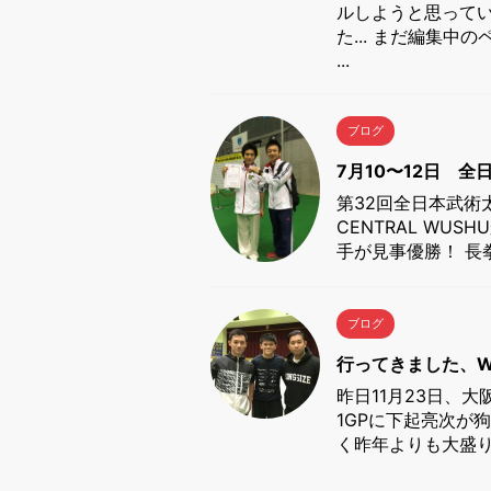
ルしようと思って
た... まだ編集
...
ブログ
7月10〜12日 
第32回全日本武術
CENTRAL WU
手が見事優勝！ 長拳
ブログ
行ってきました、W-
昨日11月23日、
1GPに下起亮次が
く昨年よりも大盛り