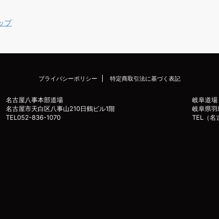
ップ
プライバシーポリシー
特定商取引法に基づく表記
名古屋八事本部道場
岐阜道場
名古屋市天白区八事山210日鶴ビル1階
岐阜県羽
TEL052-836-1070
TEL（名