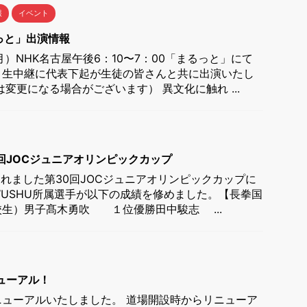
報
イベント
っと」出演情報
月）NHK名古屋午後6：10〜7：00「まるっと」にて
り生中継に代表下起が生徒の皆さんと共に出演いたし
変更になる場合がございます） 異文化に触れ ...
回JOCジュニアオリンピックカップ
われました第30回JOCジュニアオリンピックカップに
L WUSHU所属選手が以下の成績を修めました。【長拳国
生）男子髙木勇吹 １位優勝田中駿志 ...
ューアル！
ューアルいたしました。 道場開設時からリニューア