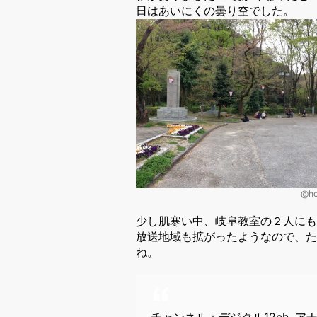
日はあいにくの曇り空でした。
@h
少し肌寒い中、岐阜教室の２人にも
放送地域も拡がったようなので、た
ね。
チャンネル：デジタル12ch, ア