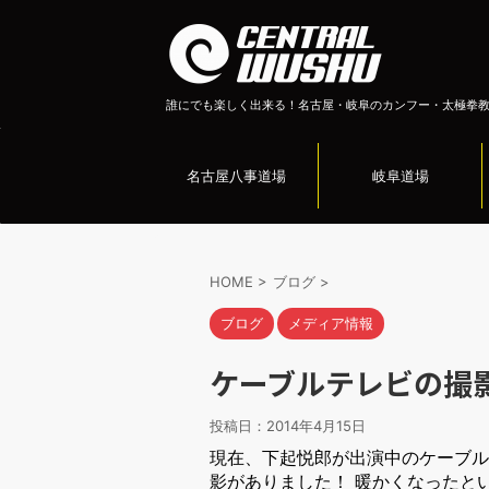
誰にでも楽しく出来る！名古屋・岐阜のカンフー・太極拳
名古屋八事道場
岐阜道場
HOME
>
ブログ
>
ブログ
メディア情報
ケーブルテレビの撮影！
投稿日：
2014年4月15日
現在、下起悦郎が出演中のケーブル
影がありました！ 暖かくなったと