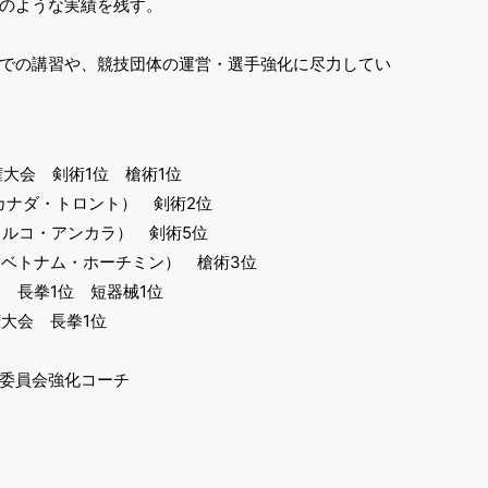
のような実績を残す。
での講習や、競技団体の運営・選手強化に尽力してい
権大会 剣術1位 槍術1位
（カナダ・トロント） 剣術2位
（トルコ・アンカラ） 剣術5位
会（ベトナム・ホーチミン） 槍術3位
会 長拳1位 短器械1位
権大会 長拳1位
委員会強化コーチ