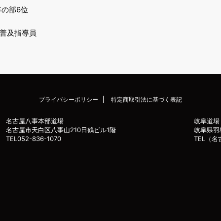
年の部6位
普及指導員
プライバシーポリシー
特定商取引法に基づく表記
名古屋八事本部道場
岐阜道場
名古屋市天白区八事山210日鶴ビル1階
岐阜県羽
TEL052-836-1070
TEL（名