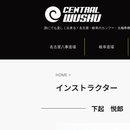
誰にでも楽しく出来る！名古屋・岐阜のカンフー・太極拳
名古屋八事道場
岐阜道場
HOME
>
インストラクター
下起 悦郎 (E