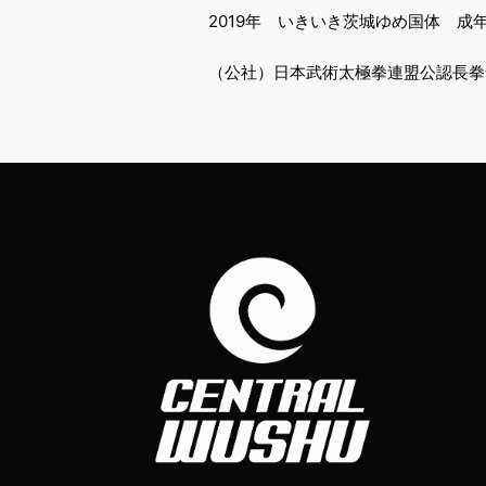
2019年 いきいき茨城ゆめ国体 成
（公社）日本武術太極拳連盟公認長拳