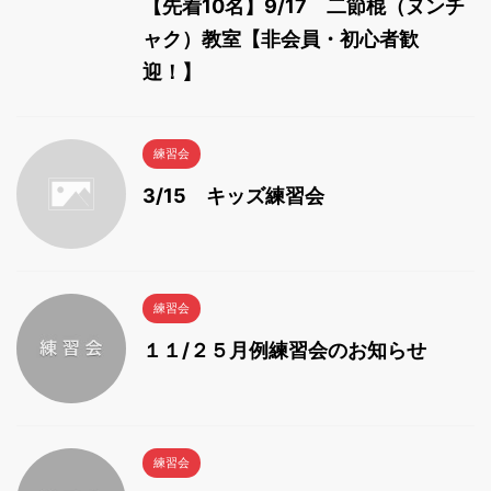
【先着10名】9/17 二節棍（ヌンチ
ャク）教室【非会員・初心者歓
迎！】
練習会
3/15 キッズ練習会
練習会
１１/２５月例練習会のお知らせ
練習会