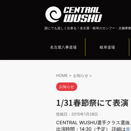
誰にでも楽しく出来る！名古屋・岐阜のカンフー・太極拳
名古屋八事道場
岐阜道場
HOME
>
お知らせ
>
お知らせ
1/31春節祭にて表演
投稿日：
2015年1月28日
CENTRAL WUSHU選手クラス選
出演時間：14:30（予定） 詳細は
春