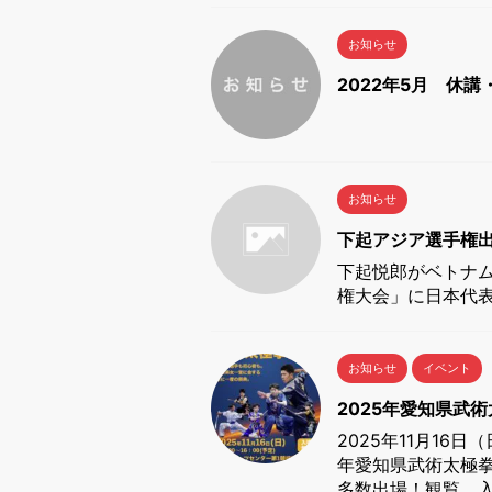
お知らせ
2022年5月 休講
お知らせ
下起アジア選手権
下起悦郎がベトナ
権大会」に日本代
お知らせ
イベント
2025年愛知県武
2025年11月16
年愛知県武術太極
多数出場！観覧、入