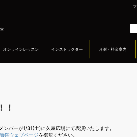
プ
教室
オンラインレッスン
インストラクター
月謝・料金案内
！！
抜メンバーが1/31(土)に久屋広場にて表演いたします。
節祭ウェブページ
を御覧ください。