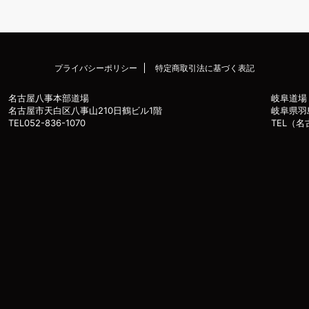
プライバシーポリシー
特定商取引法に基づく表記
名古屋八事本部道場
岐阜道場
名古屋市天白区八事山210日鶴ビル1階
岐阜県羽
TEL052-836-1070
TEL（名