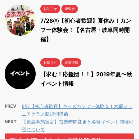
お知らせ
練習会
7/28㈰【初心者歓迎】夏休み！カン
フー体験会！【名古屋・岐阜同時開
催】
お知らせ
表演情報
【求む！応援団！！】2019年夏〜秋
イベント情報
PREV
8/5 【初心者歓迎】キッズカンフー体験会！木曜ジュ
ニアクラス新規開講前
NEXT
【緊急事態宣言】営業時間変更と各種イベント開催可
否について