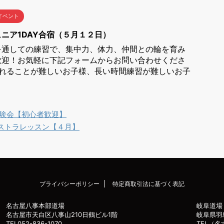
イベント
ニア1DAY合宿（５月１２日）
を通しての練習で、集中力、体力、仲間との輪を育み
歓迎！お気軽に下記フォームからお問い合わせくださ
離れることが難しいお子様、長い時間練習が難しいお子
"体験会【初心者歓迎】
ストラレッスン【４月】
プライバシーポリシー
特定商取引法に基づく表記
名古屋八事本部道場
岐阜道場
名古屋市天白区八事山210日鶴ビル1階
岐阜県羽
TEL052-836-1070
TEL（名