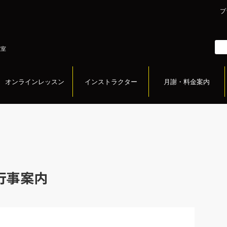
プ
教室
オンラインレッスン
インストラクター
月謝・料金案内
・行事案内