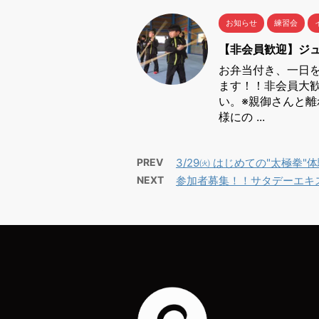
お知らせ
練習会
【非会員歓迎】ジュ
お弁当付き、一日
ます！！非会員大
い。※親御さんと
様にの ...
PREV
3/29㈫ はじめての"太極拳
NEXT
参加者募集！！サタデーエキ