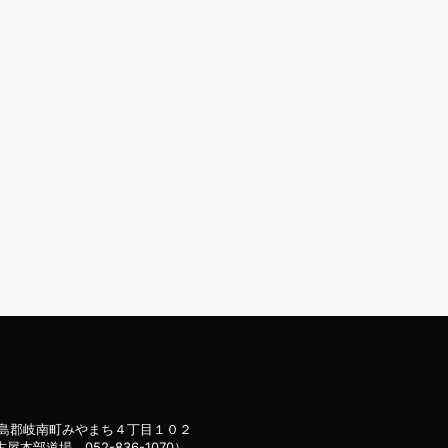
島郡岐南町みやまち４丁目１０２
古屋本部道場 052-836-1070）