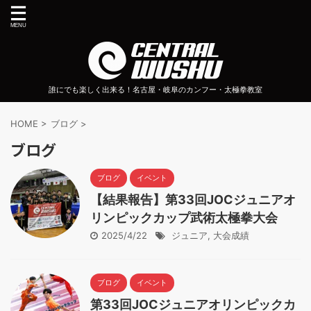
誰にでも楽しく出来る！名古屋・岐阜のカンフー・太極拳教室
HOME
>
ブログ
>
ブログ
ブログ
イベント
【結果報告】第33回JOCジュニアオ
リンピックカップ武術太極拳大会
2025/4/22
ジュニア
,
大会成績
ブログ
イベント
第33回JOCジュニアオリンピックカ