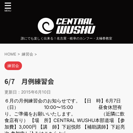
誰にでも楽しく出来る！名古屋・岐阜のカンフー・太極拳教室
HOME
>
練習会
>
練習会
6/7 月例練習会
更新日：
2015年6月10日
６月の月例練習会のお知らせです。 【日 時】6月7日
（日） 10:00〜15:00 昼食休憩有
り。ご準備をお願いいたします。 （近隣に飲
食店有り） 【場 所】CENTRAL WUSHU本部道場 【参
加費】3,000円 【講 師】下起悦郎 【補助講師】下起亮