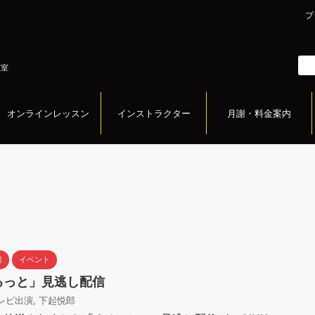
プ
教室
オンラインレッスン
インストラクター
月謝・料金案内
報
イベント
るっと」見逃し配信
レビ出演
,
下起悦郎