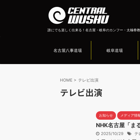
誰にでも楽しく出来る！名古屋・岐阜のカンフー・太極拳
名古屋八事道場
岐阜道場
HOME
>
テレビ出演
テレビ出演
お知らせ
メディア情
NHK名古屋「ま
2025/10/29
テ