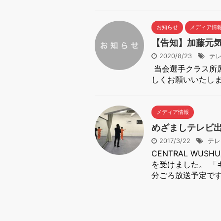
お知らせ
メディア情
【告知】加藤元
2020/8/23
テ
当会選手クラス所
しくお願いいたします
メディア情報
めざましテレビ
2017/3/22
テレ
CENTRAL W
を受けました。 「
分ごろ放送予定です