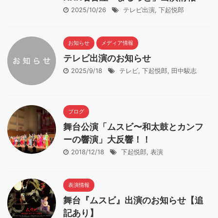
2025/10/26
テレビ出演
,
下起悦郎
お知らせ
メディア情報
テレビ出演のお知らせ
2025/9/18
テレビ
,
下起悦郎
,
田中駿志
ブログ
舞台公演「ムスビ〜和太鼓とカンフ
ーの響演」大反響！！
2018/12/18
下起悦郎
,
表演
表演情報
舞台『ムスビ』出演のお知らせ【追
記あり】