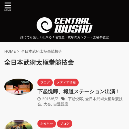
誰にでも楽しく出来る！名古屋・岐阜のカンフー・太極拳教室
HOME
>
全日本武術太極拳競技会
全日本武術太極拳競技会
ブログ
メディア情報
下起悦郎、報道ステーション出演！
2016/5/7
下起悦郎
,
全日本武術太極拳競技
会
,
大会
,
自選難度
お知らせ
ブログ