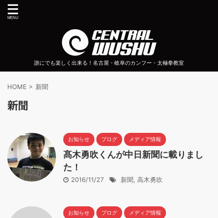
誰にでも楽しく出来る！名古屋・岐阜のカンフー・太極拳教室
HOME
>
新聞
新聞
お知らせ
ブログ
メディア情報
髙木勇吹くんが中日新聞に載りまし
た！
2016/11/27
新聞
,
高木勇吹
お知らせ
ブログ
メディア情報